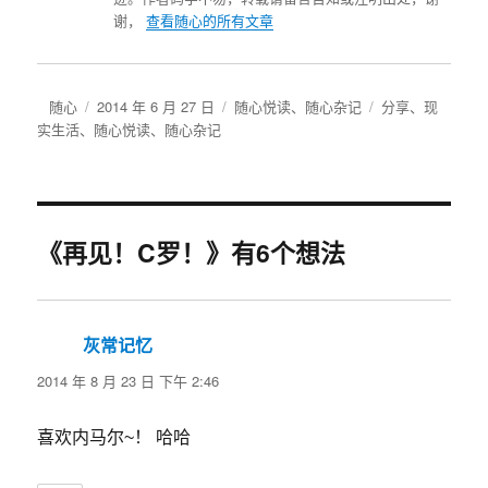
谢，
查看随心的所有文章
作
发
分
标
随心
2014 年 6 月 27 日
随心悦读
、
随心杂记
分享
、
现
者
布
类
签
实生活
、
随心悦读
、
随心杂记
于
《再见！C罗！》有6个想法
灰常记忆
说
道：
2014 年 8 月 23 日 下午 2:46
喜欢内马尔~！ 哈哈