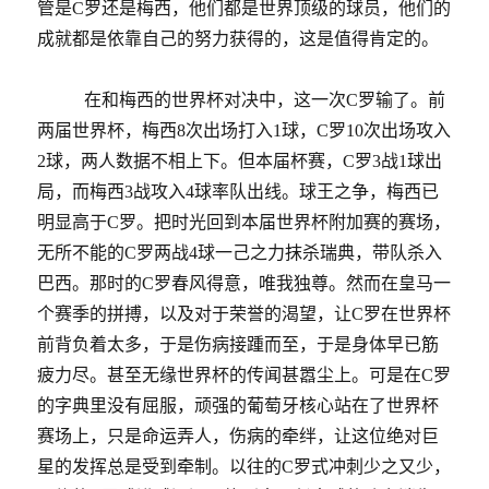
管是C罗还是梅西，他们都是世界顶级的球员，他们的
成就都是依靠自己的努力获得的，这是值得肯定的。
在和梅西的世界杯对决中，这一次
C
罗输了。前
两届世界杯，梅西
8
次出场打入
1
球，
C
罗
10
次出场攻入
2
球，两人数据不相上下。但本届杯赛，
C
罗
3
战
1
球出
局，而梅西
3
战攻入
4
球率队出线。球王之争，梅西已
明显高于
C
罗。把时光回到本届世界杯附加赛的赛场，
无所不能的
C
罗两战
4
球一己之力抹杀瑞典，带队杀入
巴西。那时的
C
罗春风得意，唯我独尊。然而在皇马一
个赛季的拼搏，以及对于荣誉的渴望，让
C
罗在世界杯
前背负着太多，于是伤病接踵而至，于是身体早已筋
疲力尽。甚至无缘世界杯的传闻甚嚣尘上。可是在
C
罗
的字典里没有屈服，顽强的葡萄牙核心站在了世界杯
赛场上，只是命运弄人，伤病的牵绊，让这位绝对巨
星的发挥总是受到牵制。以往的
C
罗式冲刺少之又少，