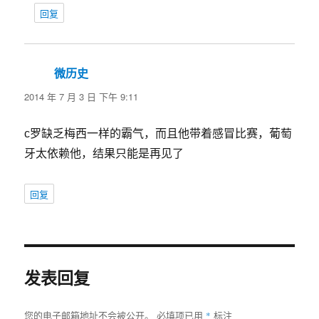
回复
微历史
说
道：
2014 年 7 月 3 日 下午 9:11
c罗缺乏梅西一样的霸气，而且他带着感冒比赛，葡萄
牙太依赖他，结果只能是再见了
回复
发表回复
*
您的电子邮箱地址不会被公开。
必填项已用
标注