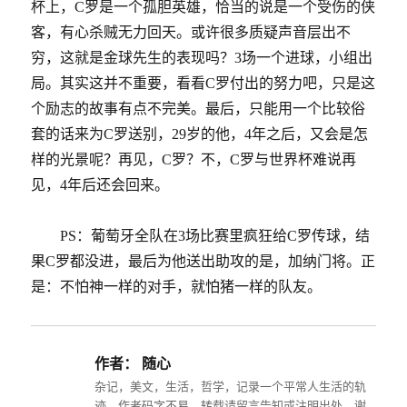
杯上，
C
罗是一个孤胆英雄，恰当的说是一个受伤的侠
客，有心杀贼无力回天。或许很多质疑声音层出不
穷，这就是金球先生的表现吗？
3
场一个进球，小组出
局。其实这并不重要，看看
C
罗付出的努力吧，只是这
个励志的故事有点不完美。最后，只能用一个比较俗
套的话来为
C
罗送别，
29
岁的他，
4
年之后，又会是怎
样的光景呢？再见，
C
罗？不，
C
罗与世界杯难说再
见，
4
年后还会回来。
PS：葡萄牙全队在
3
场比赛里疯狂给
C
罗传球，结
果
C
罗都没进，最后为他送出助攻的是，加纳门将。正
是：不怕神一样的对手，就怕猪一样的队友。
作者：
随心
杂记，美文，生活，哲学，记录一个平常人生活的轨
迹。作者码字不易，转载请留言告知或注明出处，谢