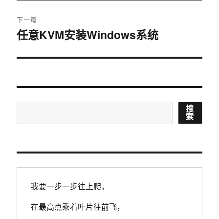
文
航
章：
下一篇
任意KVM安装Windows系统
下
篇
文
章：
搜
搜
索
索
我要一步一步往上爬，
在最高点乘着叶片往前飞，