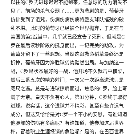
以往的
C
罗式进球迟迟不能到来，任意球的功力消失不
见了，前场的杀气变弱了……更为悲剧的是，葡萄牙
仿佛受到了诅咒，伤病伤病伤病将整支球队摧残的破
乱不堪。此时的葡萄牙已经被全世界抛弃，于是在与
美国的第
2
战当中，几乎就已经宣告了死刑。但就是
C
罗在最后读秒阶段的挺身而出，一记完美的助攻，为
葡萄牙留下了一丝遐想。当然这跟救命稻草最终还是
折掉，葡萄牙因为净胜球劣势黯然出局。与加纳这一
战，
C
罗是状态最好的一战，他开场不久就击中横梁，
然后三番五次的精彩射门，一次又一次距离进球只是
咫尺之遥。总是与进球擦肩而过，焦急的
C
罗，脸上写
满了无奈。皇天不负有心人，第
81
分钟，
C
罗终于取得
进球。说实话，这个进球并不精彩，甚至有些许运气
成分，但这又恰恰是对
C
罗一个不小的安慰，有谁知道
他腿部的伤病有多痛呢？有谁知道，他参加这届世界
杯，冒着职业生涯报销的危险呢？是的，在巴西世界