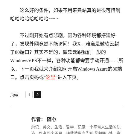
这么好的条件，如果不用来建站真的是很可惜啊
哈哈哈哈哈哈哈哈~~~~
不过刚开始有点悲剧，因为各种环境都搭建好
了，发现外网竟然不能访问！我X，难道是微软云封
了80端口？其实不是的，微软云跟我们一般的
WindowsVPS不一样，各种功能都需要手动开通……所
以，下一页我就来介绍如何开启Windows Azure的80端
口。点击页码或“
这里
”进入下页。
,
页
页
页码：
1
2
作者：
随心
杂记，美文，生活，哲学，记录一个平常人生活的轨
迹。作者码字不易，转载请留言告知或注明出处，谢