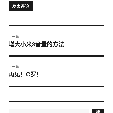
文
上一篇
章
增大小米3音量的方法
上
篇
导
文
航
章：
下一篇
再见！C罗！
下
篇
文
章：
搜
搜