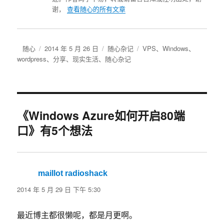
谢，
查看随心的所有文章
作
发
分
标
随心
2014 年 5 月 26 日
随心杂记
VPS
、
Windows
、
者
布
类
签
wordpress
、
分享
、
现实生活
、
随心杂记
于
《Windows Azure如何开启80端
口》有5个想法
maillot radioshack
说
道：
2014 年 5 月 29 日 下午 5:30
最近博主都很懒呢，都是月更啊。