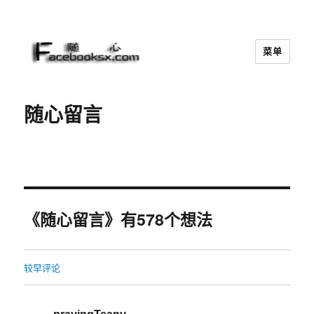
菜单
随心
随心留言
《随心留言》有578个想法
较早评论
评
论
导