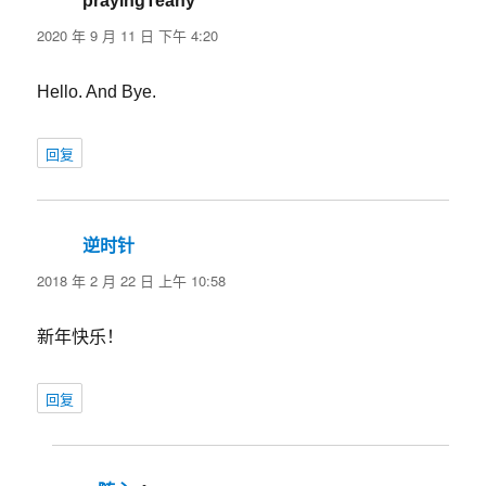
prayingTeany
说
航
道：
2020 年 9 月 11 日 下午 4:20
Hello. And Bye.
回复
逆时针
说
道：
2018 年 2 月 22 日 上午 10:58
新年快乐！
回复