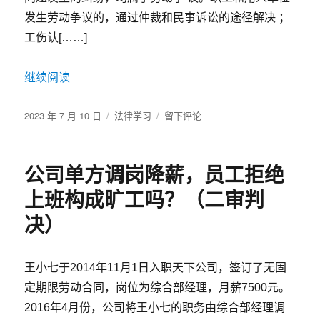
6
发生劳动争议的，通过仲裁和民事诉讼的途径解决 ；
月
工伤认[……]
28
日）
继续阅读
发
分
于
2023 年 7 月 10 日
法律学习
留下评论
布
类
劳
于
动
争
公司单方调岗降薪，员工拒绝
议
纠
上班构成旷工吗？（二审判
纷
证
决）
明
责
任
王小七于2014年11月1日入职天下公司，签订了无固
“法
定期限劳动合同，岗位为综合部经理，月薪7500元。
律
2016年4月份，公司将王小七的职务由综合部经理调
要