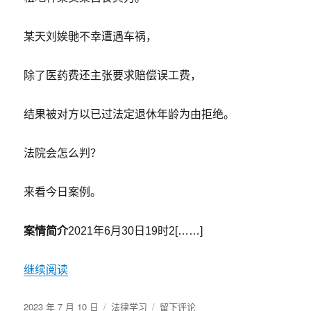
院
这
样
某天刘娭毑不幸遭遇车祸，
做！
除了医药费还主张要求赔偿误工费，
结果被对方以已过法定退休年龄为由拒绝。
法院会怎么判？
来看今日案例。
案情简介
2021年6月30日19时2[……]
继续阅读
发
分
于
2023 年 7 月 10 日
法律学习
留下评论