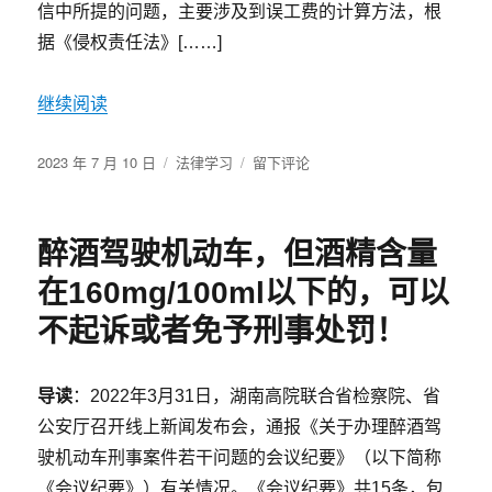
信中所提的问题，主要涉及到误工费的计算方法，根
据《侵权责任法》[……]
继续阅读
发
分
于
2023 年 7 月 10 日
法律学习
留下评论
布
类
最
于
高
法：
醉酒驾驶机动车，但酒精含量
对
关
在160mg/100ml以下的，可以
于
误
不起诉或者免予刑事处罚！
工
费
的
导读
：2022年3月31日，湖南高院联合省检察院、省
计
公安厅召开线上新闻发布会，通报《关于办理醉酒驾
算
驶机动车刑事案件若干问题的会议纪要》（以下简称
方
法
《会议纪要》）有关情况。《会议纪要》共15条，包