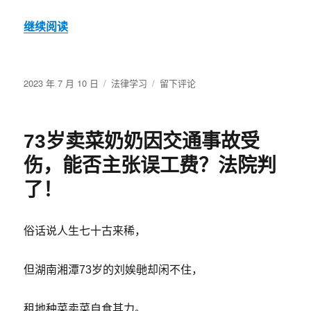
继续阅读
发
分
于
2023 年 7 月 10 日
法律学习
留下评论
布
类
被
于
执
行
73岁卖菜奶奶因交通事故受
人
没
伤，能否主张误工费？法院判
车、
没
了！
房、
没
存
俗话说人生七十古来稀，
款
怎
但湖南湘潭73岁的刘娭毑却闲不住，
么
办？
法
租地种菜卖菜自食其力。