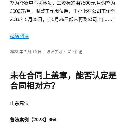
件
整为冷链中心协检员，工资标准由7500元/月调整为
分
3000元/月，调整工作岗位后，王小七在公司工作至
类
2016年5月25日，自5月26日起未再到公司上[……]
说”
对
工
继续阅读
伤
认
发
分
定
于
2023 年 7 月 10 日
法律学习
留下评论
布
类
纠
公
于
纷
司
的
单
未在合同上盖章，能否认定是
镜
方
鉴
调
合同相对方？
岗
降
薪，
山东高法
员
工
拒
鲁法案例【2023】354
绝
上