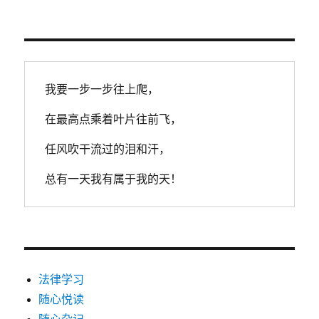
在
160mg/100ml
以
下
的，
可
我要一步一步往上爬，
以
不
在最高点乘着叶片往前飞，
起
诉
任风吹干流过的泪和汗，
或
者
总有一天我有属于我的天！
免
予
刑
事
处
罚！
法律学习
随心悦读