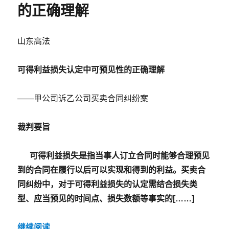
上
的正确理解
盖
章，
能
山东高法
否
认
定
可得利益损失认定中可预见性的正确理解
是
合
——甲公司诉乙公司买卖合同纠纷案
同
相
对
裁判要旨
方？
可得利益损失是指当事人订立合同时能够合理预见
到的合同在履行以后可以实现和得到的利益。买卖合
同纠纷中，对于可得利益损失的认定需结合损失类
型、应当预见的时间点、损失数额等事实的[……]
继续阅读