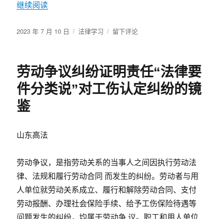
继续阅读
发
分
于
2023 年 7 月 10 日
法律学习
留下评论
布
类
建
于
议
收
劳动争议纠纷证明责任“法律要
藏！
我
件分类说”对工伤认定纠纷的镜
国
现
鉴
行
有
效
山东高法
法
律
劳动争议，是指劳动关系的当事人之间因执行劳动法
297
部
律、法规和履行劳动合同 而发生的纠纷。劳动者与用
（截
人单位就劳动关系成立、履行和解除劳动合同、支付
至
劳动报酬、办理社会保险手续、给予工伤保险待遇等
2023
年
问题发生的纠纷，均属于劳动争 议。职工和用人单位