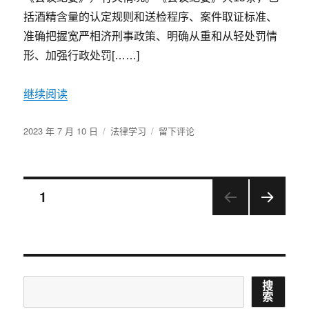
问
括酒精含量的认定规则和送检程序、案件取证标准、
题
准确把握宽严相济刑事政策、明确从重和从轻处罚情
的
答
形、加强行政处罚[……]
复
继续阅读
发
分
于
2023 年 7 月 10 日
法律学习
留下评论
布
类
醉
于
酒
驾
驶
文
页
1
机
动
下一
章
车，
页
但
导
酒
精
搜
搜
含
航
索
量
索