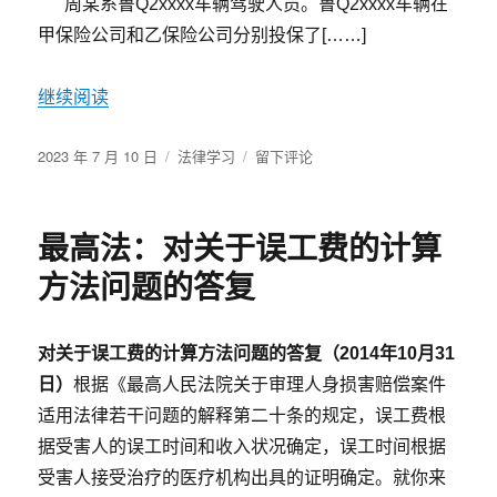
周某系鲁Q2xxxx车辆驾驶人员。鲁Q2xxxx车辆在
解
甲保险公司和乙保险公司分别投保了[……]
继续阅读
发
分
于
2023 年 7 月 10 日
法律学习
留下评论
布
类
购
于
买
多
最高法：对关于误工费的计算
份
人
方法问题的答复
身
险，
能
对关于误工费的计算方法问题的答复
（2014年10月31
获
日）
根据《最高人民法院关于审理人身损害赔偿案件
重
复
适用法律若干问题的解释第二十条的规定，误工费根
赔
据受害人的误工时间和收入状况确定，误工时间根据
偿
受害人接受治疗的医疗机构出具的证明确定。就你来
吗？