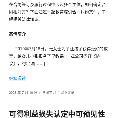
在合同签订及履行过程中涉及多个主体，如何确定合
班
构
同相对方？下面通过一起教育培训合同纠纷案件，了
成
解相关法律知识。
旷
工
吗？
案情简介
（二
审
2019年7月18日，张女士为了让孩子获得更好的教
判
决）
育，给女儿小张报名了早教课，与Z公司签订《协
议》，约定课[……]
继续阅读
发
分
于
2023 年 7 月 10 日
法律学习
留下评论
布
类
未
于
在
合
可得利益损失认定中可预见性
同