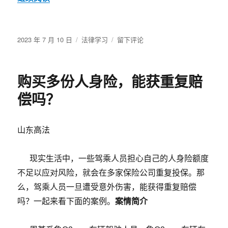
发
分
于
2023 年 7 月 10 日
法律学习
留下评论
布
类
可
于
得
利
购买多份人身险，能获重复赔
益
损
偿吗？
失
认
定
山东高法
中
可
预
现实生活中，一些驾乘人员担心自己的人身险额度
见
不足以应对风险，就会在多家保险公司重复投保。那
性
么，驾乘人员一旦遭受意外伤害，能获得重复赔偿
的
正
吗？一起来看下面的案例。
案情简介
确
理