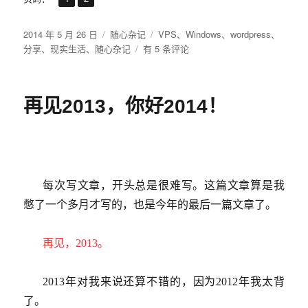
发
分
标
2014 年 5 月 26 日
随心杂记
VPS
、
Windows
、
wordpress
、
布
类
Windows
签
分享
、
现实生活
、
随心杂记
有 5 条评论
于
Azure
如
何
再见2013，你好2014！
开
启
80
端
口
每次写文章，开头总是很难写。这篇文章算是我
憋了一个多月才写的，也是今年的最后一篇文章了。
再见，
2013
。
2013
年对我来说还算不错的，因为
2012
年我太背
了。