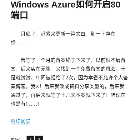
Windows Azure如何开启80
装
Windows
端口
系
统
月底了，赶紧来更新一篇文章，刷一下存在
感……
苦等了一个月的备案终于下来了，以前很不屑备
案，后来实在无聊，又找到一个免费备案的机会，于
是就试试。中间被拒绝了2次，因为本省不允许个人备
案博客，我X！后来就改成资料分享类型的，后来就
通过了，再后来就等了十几天本案就下来了！咱现在
也是有[……]
继续阅读
,
页
页
页码：
1
2