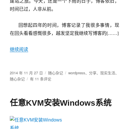
建站之旅。今天，还是一个下雨的日子，博客依旧，
时间已过，人非从前。
回想起四年的时间，博客记录了我很多事情，现
在回头看看感慨很多，越发坚定我继续写博客的[……]
继续阅读
发
分
标
2014 年 11 月 27 日
随心杂记
wordpress
、
分享
、
现实生活
、
布
迟
类
签
随心杂记
有 11 条评论
于
来
的
四
任意KVM安装Windows系统
周
年
纪
念