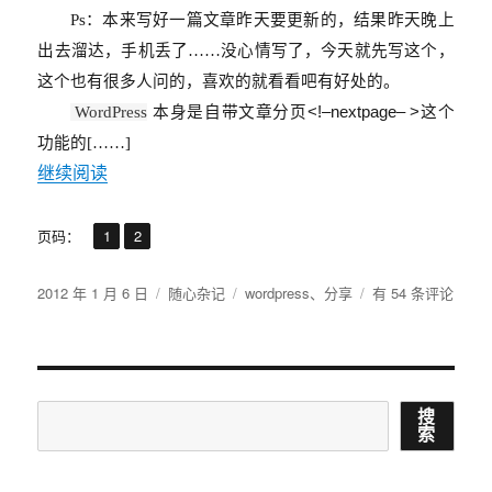
Ps：本来写好一篇文章昨天要更新的，结果昨天晚上
出去溜达，手机丢了……没心情写了，今天就先写这个，
这个也有很多人问的，喜欢的就看看吧有好处的。
<!–nextpage– >
WordPress
本身是自带文章分页
这个
功能的[……]
继续阅读
,
页
页
页码：
1
2
发
分
标
WordPress
2012 年 1 月 6 日
随心杂记
wordpress
、
分享
有 54 条评论
布
类
签
如
于
何
启
用
nextpage
搜
搜
标
索
索
签