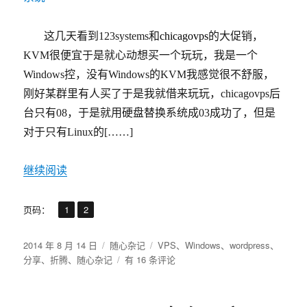
这几天看到
123systems
和
chicagovps
的大促销，
KVM
很便宜于是就心动想买一个玩玩，我是一个
Windows
控，没有
Windows
的
KVM
我感觉很不舒服，
刚好某群里有人买了于是我就借来玩玩，
chicagovps
后
台只有
08
，于是就用硬盘替换系统成
03
成功了，但是
对于只有
Linux
的[……]
继续阅读
,
页
页
页码：
1
2
发
分
标
2014 年 8 月 14 日
随心杂记
VPS
、
Windows
、
wordpress
、
布
类
任
签
分享
、
折腾
、
随心杂记
有 16 条评论
于
意
KVM
安