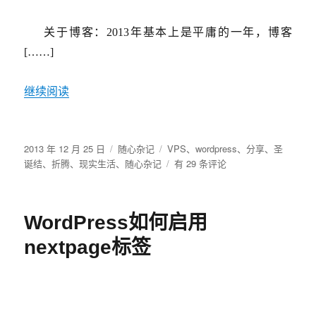
关于博客：
2013
年基本上是平庸的一年，博客
[……]
继续阅读
发
分
标
2013 年 12 月 25 日
随心杂记
VPS
、
wordpress
、
分享
、
圣
布
类
签
再
诞结
、
折腾
、
现实生活
、
随心杂记
有 29 条评论
于
见
2013，
你
WordPress如何启用
好
2014！
nextpage标签