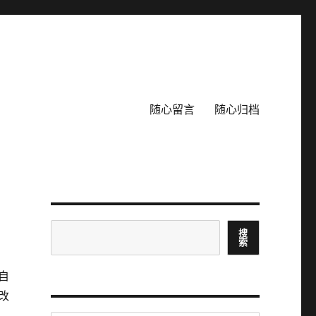
随心留言
随心归档
搜
搜
索
索
自
改