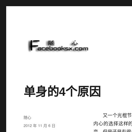
随心
单身的4个原因
又一个光棍节
作
随心
者
内心的选择这样
发
2012 年 11 月 6 日
布
变，但是还是有很