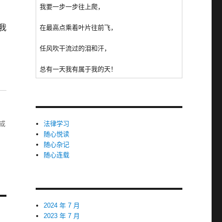
我要一步一步往上爬，
我
在最高点乘着叶片往前飞，
任风吹干流过的泪和汗，
总有一天我有属于我的天！
或
法律学习
随心悦读
随心杂记
随心连载
2024 年 7 月
2023 年 7 月