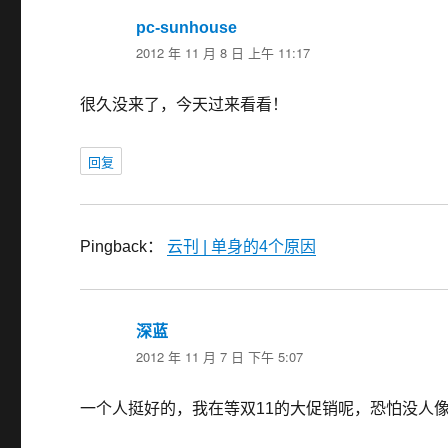
pc-sunhouse
说
2012 年 11 月 8 日 上午 11:17
道：
很久没来了，今天过来看看！
回复
Pingback：
云刊 | 单身的4个原因
深蓝
说
2012 年 11 月 7 日 下午 5:07
道：
一个人挺好的，我在等双11的大促销呢，恐怕没人