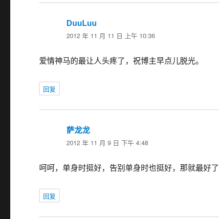
DuuLuu
说
2012 年 11 月 11 日 上午 10:36
道：
爱情神马的最让人头疼了，祝博主早点儿脱光。
回复
萨龙龙
说
2012 年 11 月 9 日 下午 4:48
道：
呵呵，单身时挺好，告别单身时也挺好，那就最好
回复