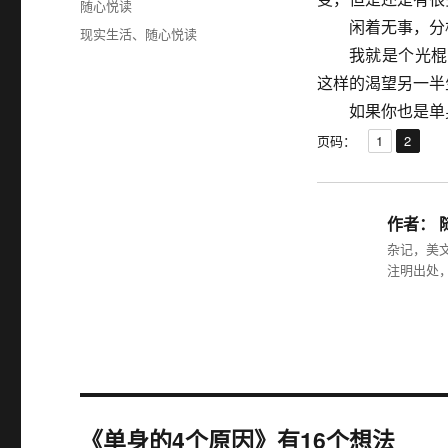
分
随心悦读
于
类
闲着无事，分
标
现实生活
、
随心悦读
签
我就是个光棍
这样的渴望另一半
如果你也是单
,
页
页
页码：
1
2
作者：
杂记，美
注明出处
《单身的4个原因》有16个想法