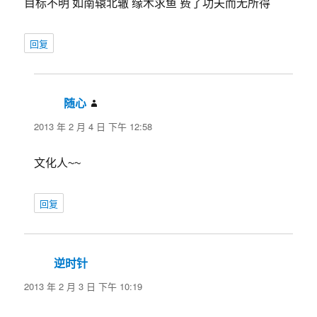
目标不明 如南辕北辙 缘木求鱼 费了功夫而无所得
回复
随心
说
道：
2013 年 2 月 4 日 下午 12:58
文化人~~
回复
逆时针
说
道：
2013 年 2 月 3 日 下午 10:19