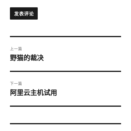
文
上一篇
章
野猫的裁决
上
篇
导
文
航
章：
下一篇
阿里云主机试用
下
篇
文
章：