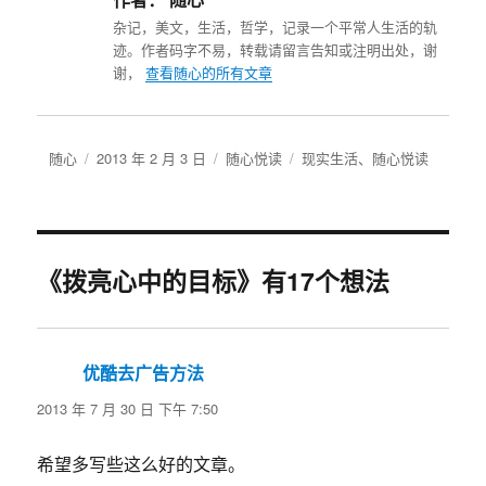
作者：
随心
杂记，美文，生活，哲学，记录一个平常人生活的轨
迹。作者码字不易，转载请留言告知或注明出处，谢
谢，
查看随心的所有文章
作
发
分
标
随心
2013 年 2 月 3 日
随心悦读
现实生活
、
随心悦读
者
布
类
签
于
《拨亮心中的目标》有17个想法
优酷去广告方法
说
道：
2013 年 7 月 30 日 下午 7:50
希望多写些这么好的文章。