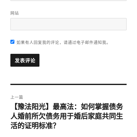
网站
如果有人回复我的评论，请通过电子邮件通知我。
文
上一篇
章
【豫法阳光】最高法：如何掌握债务
上
人婚前所欠债务用于婚后家庭共同生
篇
导
文
活的证明标准？
航
章：