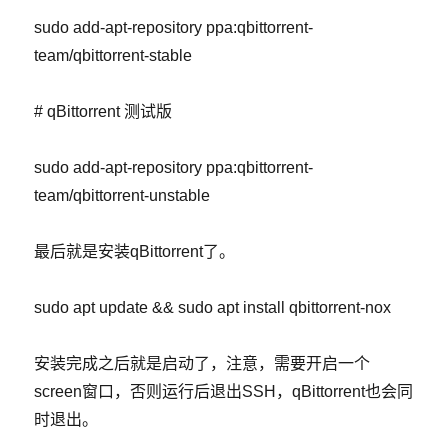
sudo add-apt-repository ppa:qbittorrent-
team/qbittorrent-stable
# qBittorrent 测试版
sudo add-apt-repository ppa:qbittorrent-
team/qbittorrent-unstable
最后就是安装qBittorrent了。
sudo apt update && sudo apt install qbittorrent-nox
安装完成之后就是启动了，注意，需要开启一个
screen窗口，否则运行后退出SSH，qBittorrent也会同
时退出。