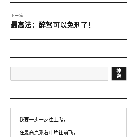
下一篇
最高法：醉驾可以免刑了！
下
篇
文
章：
搜
搜
索
索
我要一步一步往上爬，
在最高点乘着叶片往前飞，