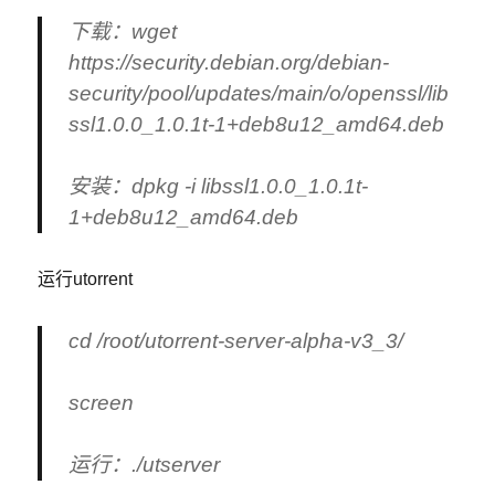
下载：wget
https://security.debian.org/debian-
security/pool/updates/main/o/openssl/lib
ssl1.0.0_1.0.1t-1+deb8u12_amd64.deb
安装：dpkg -i libssl1.0.0_1.0.1t-
1+deb8u12_amd64.deb
运行utorrent
cd /root/utorrent-server-alpha-v3_3/
screen
运行：./utserver