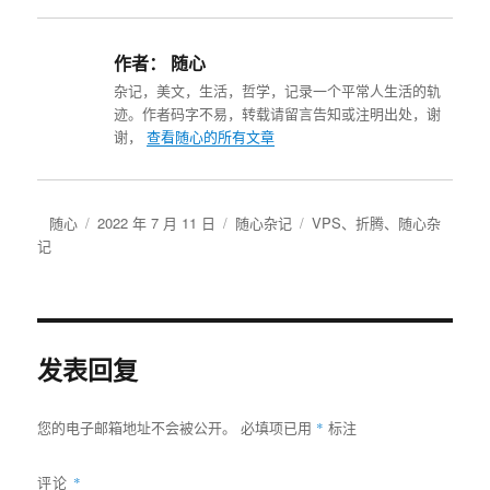
作者：
随心
杂记，美文，生活，哲学，记录一个平常人生活的轨
迹。作者码字不易，转载请留言告知或注明出处，谢
谢，
查看随心的所有文章
作
发
分
标
随心
2022 年 7 月 11 日
随心杂记
VPS
、
折腾
、
随心杂
者
布
类
签
记
于
发表回复
*
您的电子邮箱地址不会被公开。
必填项已用
标注
评论
*