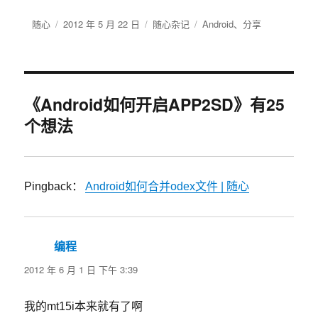
作
发
分
标
随心
2012 年 5 月 22 日
随心杂记
Android
、
分享
者
布
类
签
于
《Android如何开启APP2SD》有25
个想法
Pingback：
Android如何合并odex文件 | 随心
编程
说
道：
2012 年 6 月 1 日 下午 3:39
我的mt15i本来就有了啊