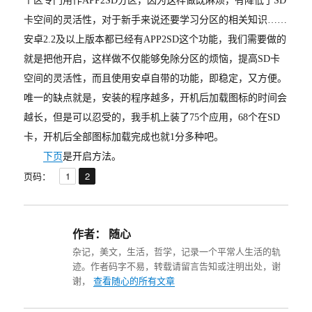
个区专门用作APP2SD分区，因为这样做既麻烦，有降低了SD
卡空间的灵活性，对于新手来说还要学习分区的相关知识……
安卓2.2及以上版本都已经有APP2SD这个功能，我们需要做的
就是把他开启，这样做不仅能够免除分区的烦恼，提高SD卡
空间的灵活性，而且使用安卓自带的功能，即稳定，又方便。
唯一的缺点就是，安装的程序越多，开机后加载图标的时间会
越长，但是可以忍受的，我手机上装了75个应用，68个在SD
卡，开机后全部图标加载完成也就1分多种吧。
下页
是开启方法。
,
页
页
页码：
1
2
作者：
随心
杂记，美文，生活，哲学，记录一个平常人生活的轨
迹。作者码字不易，转载请留言告知或注明出处，谢
谢，
查看随心的所有文章