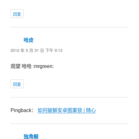
回复
哈皮
说
道：
2012 年 5 月 31 日 下午 9:13
观望 哈哈 :mrgreen:
回复
Pingback：
如何破解安卓图案锁 | 随心
独角鲸
说