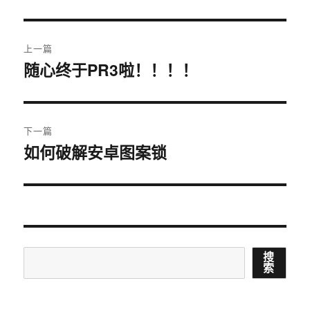
文
上一篇
章
随心终于PR3啦！！！！
上
篇
导
文
航
章：
下一篇
如何破解安卓图案锁
下
篇
文
章：
搜
搜
索
索