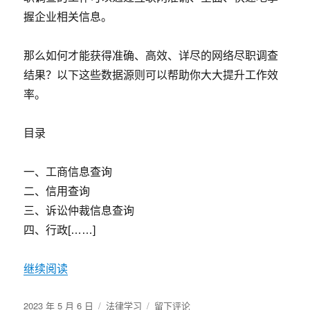
知
握企业相关信息。
33
个
法
那么如何才能获得准确、高效、详尽的网络尽职调查
律
结果？以下这些数据源则可以帮助你大大提升工作效
要
点
率。
目录
一、工商信息查询
二、信用查询
三、诉讼仲裁信息查询
四、行政[……]
继续阅读
发
分
于
2023 年 5 月 6 日
法律学习
留下评论