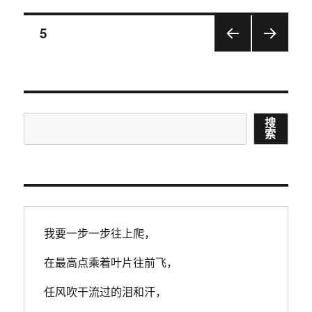
院
最
文
页
5
新
判
上一
下一
章
例：
页
页
一
导
方
提
搜
搜
交
航
索
“微
索
信
聊
天
记
录”
录
我要一步一步往上爬，
像
及
在最高点乘着叶片往前飞，
截
图
任风吹干流过的泪和汗，
而