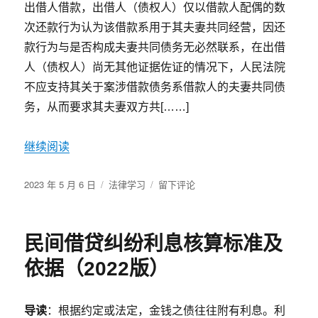
出借人借款，出借人（债权人）仅以借款人配偶的数
已
次还款行为认为该借款系用于其夫妻共同经营，因还
实
施，
款行为与是否构成夫妻共同债务无必然联系，在出借
可
人（债权人）尚无其他证据佐证的情况下，人民法院
能
不应支持其关于案涉借款债务系借款人的夫妻共同债
会
有
务，从而要求其夫妻双方共[……]
大
量
继续阅读
的
借
款
发
分
于
2023 年 5 月 6 日
法律学习
留下评论
合
布
类
最
同
于
高
被
院
认
民间借贷纠纷利息核算标准及
判
定
例：
依据（2022版）
无
夫
效！
妻
（附：
一
导读
：根据约定或法定，金钱之债往往附有利息。利
无
方