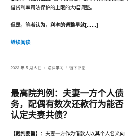
借贷利率司法保护的上限的大幅调整。
但是，笔者认为，利率的调整早就[……]
继续阅读
发
分
于
2023 年 5 月 6 日
法律学习
留下评论
布
类
注
于
意：
新
最高院判例：夫妻一方个人债
民
间
务，配偶有数次还款行为能否
借
贷
认定夫妻共债？
司
法
解
【裁判要旨】：
夫妻一方作为借款人以其个人名义向
释