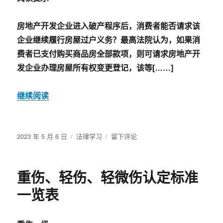
何
举
房地产开发企业进入破产程序后，消费者能否请求该
证，
法
企业继续履行房屋过户义务？最高法院认为，如果消
院
费者已支付购买商品房全部款项，则可请求房地产开
如
发企业办理房屋所有权变更登记，该等[……]
何
审
查？
继续阅读
法
官
一
文
发
分
于
2023 年 5 月 6 日
法律学习
留下评论
详
布
类
最
解！
于
高
法
重伤、轻伤、轻微伤认定标准
院:
开
一览表
发
商
进