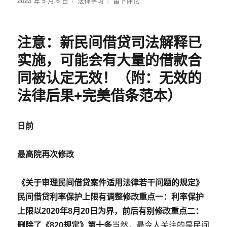
2023 年 5 月 6 日
法律学习
留下评论
布
类
重
于
伤、
轻
注意：新民间借贷司法解释已
伤、
轻
实施，可能会有大量的借款合
微
伤
同被认定无效！（附：无效的
认
法律后果+完美借条范本）
定
标
准
日前
一
览
表
最高院再次修改
《关于审理民间借贷案件适用法律若干问题的规定》
民间借贷利率保护上限有调整
修改重点一：利率保护
上限以2020年8月20日为界，前后有别
修改重点二：
删除了《820规定》第十条
当然，最令人关注的是民间