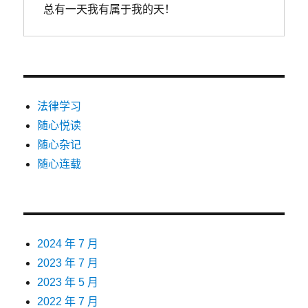
对
总有一天我有属于我的天！
方
不
予
认
可
的，
举
法律学习
证
随心悦读
责
随心杂记
任
应
随心连载
转
移
至
对
方
2024 年 7 月
当
2023 年 7 月
事
人
2023 年 5 月
2022 年 7 月