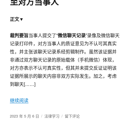
至对方当事人
核
算
标
正文▼
准
及
依
裁判要旨
当事人提交了“
微信聊天记录
”录像及微信聊天
据
记录打印件，对方当事人的质证意见为不认可其真实
（2022
版）
性，并主张该聊天记录系经剪辑制作。虽然该证据并
非通过双方聊天记录的原始载体（手机微信）体现，
对方亦表示不认可真实性，但其并未提交反证证明该
证据所展示的聊天内容非双方实际发生。加之，考虑
到聊天[……]
继续阅读
发
分
于
2023 年 5 月 6 日
法律学习
留下评论
布
类
最
于
高