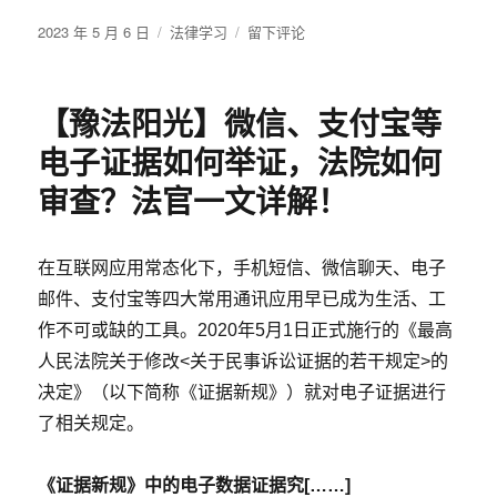
类
发
分
汇
于
2023 年 5 月 6 日
法律学习
留下评论
布
类
总
庭
于
（2021
审
年
技
【豫法阳光】微信、支付宝等
版）
巧：
20
电子证据如何举证，法院如何
个
常
审查？法官一文详解！
用
质
证
在互联网应用常态化下，手机短信、微信聊天、电子
理
邮件、支付宝等四大常用通讯应用早已成为生活、工
由
作不可或缺的工具。2020年5月1日正式施行的《最高
和
6
人民法院关于修改<关于民事诉讼证据的若干规定>的
点
决定》（以下简称《证据新规》）就对电子证据进行
实
了相关规定。
战
建
议
《证据新规》中的电子数据证据究[……]