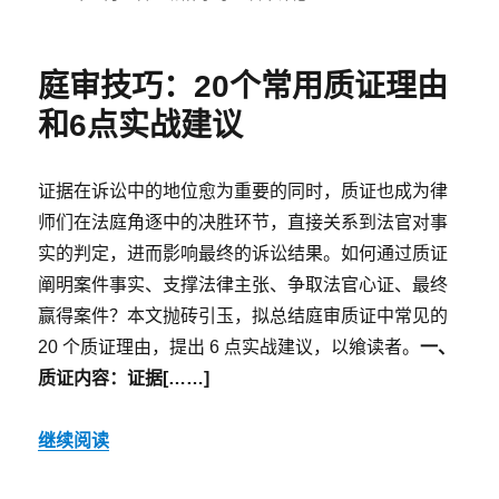
布
类
收
于
藏！
法
庭审技巧：20个常用质证理由
律
人
和6点实战建议
尽
职
调
证据在诉讼中的地位愈为重要的同时，质证也成为律
查
师们在法庭角逐中的决胜环节，直接关系到法官对事
实
用
实的判定，进而影响最终的诉讼结果。如何通过质证
网
阐明案件事实、支撑法律主张、争取法官心证、最终
站
赢得案件？本文抛砖引玉，拟总结庭审质证中常见的
大
全，
20 个质证理由，提出 6 点实战建议，以飨读者。
一、
十
质证内容：证据[……]
类
数
据
继续阅读
源
分