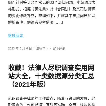
呢？针对签订合同常见的33个法律问题，小编通过表
格形式，根据《民法典》对《合同法》及其司法解释
的变更修改补充，整理如下，并就其中重点问题加以
解析备注，供读者参考借鉴[……]
继续阅读
发
分
于
2023 年 5 月 6 日
法律学习
留下评论
布
类
【豫
于
法
阳
收藏！法律人尽职调查实用网
光】
变
站大全，十类数据源分类汇总
化：
订
（2021年版）
立
合
同
尽职调查是律师的工作重点，随着互联网的发展，尽
须
职调查的工作可以通过互联网准确、全面、快速地掌