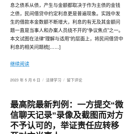
效
息之债系从债，产生与金额都取决于作为主债的金钱
个
的
人
之债，民间借贷中约定利息更是普遍现象。实践中发
法
债
生的借款本金数额不断增大，利息的有无及其金额问
律
务，
后
题一直是当事人和办案人员绕不开的“争议焦点”之一。
配
果
偶
本文试图在法律“理解与适用”的层面上，将民间借贷中
+完
有
利息的相关问题梳[……]
美
数
借
次
条
还
继续阅读
范
款
本）
行
发
分
于
2023 年 5 月 6 日
法律学习
留下评论
为
布
类
民
能
于
间
否
借
认
最高院最新判例：一方提交“微
贷
定
纠
夫
信聊天记录”录像及截图而对方
纷
妻
利
不予认可的，举证责任应转移
共
息
债？