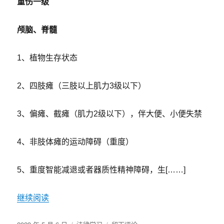
重伤一级
入
破
产
颅脑、脊髓
程
序
1、植物生存状态
后,
购
房
2、四肢瘫（三肢以上肌力3级以下）
者
应
如
3、偏瘫、截瘫（肌力2级以下），伴大便、小便失禁
何
救
4、非肢体瘫的运动障碍（重度）
济
权
利
5、重度智能减退或者器质性精神障碍，生[……]
继续阅读
发
分
于