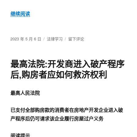
继续阅读
发
分
于
2023 年 5 月 6 日
法律学习
留下评论
布
类
【豫
于
法
阳
最高法院:开发商进入破产程序
光】
微
后,购房者应如何救济权利
信、
支
付
最高人民法院
宝
等
电
已支付全部购房款的消费者在房地产开发企业进入破
子
产程序后仍可请求该企业履行房屋过户义务
证
据
如
阅读提示