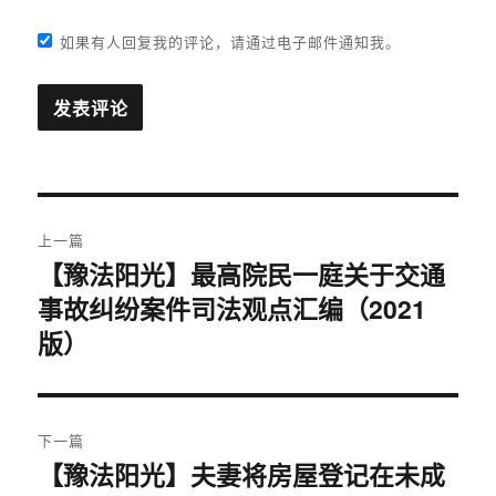
如果有人回复我的评论，请通过电子邮件通知我。
文
上一篇
章
【豫法阳光】最高院民一庭关于交通
上
事故纠纷案件司法观点汇编（2021
篇
导
文
版）
航
章：
下一篇
【豫法阳光】夫妻将房屋登记在未成
下