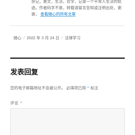
杂记，美文，生活，哲学，记录一个平常人生活的轨
迹。作者码字不易，转载请留言告知或注明出处，谢
谢，
查看随心的所有文章
作
发
分
随心
2022 年 3 月 24 日
法律学习
者
布
类
于
发表回复
*
您的电子邮箱地址不会被公开。
必填项已用
标注
评论
*