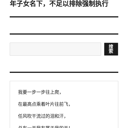
年子女名下，不足以排除强制执行
篇
文
章：
搜
搜
索
索
我要一步一步往上爬，
在最高点乘着叶片往前飞，
任风吹干流过的泪和汗，