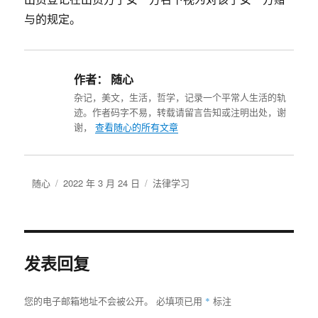
与的规定。
作者：
随心
杂记，美文，生活，哲学，记录一个平常人生活的轨
迹。作者码字不易，转载请留言告知或注明出处，谢
谢，
查看随心的所有文章
作
发
分
随心
2022 年 3 月 24 日
法律学习
者
布
类
于
发表回复
*
您的电子邮箱地址不会被公开。
必填项已用
标注