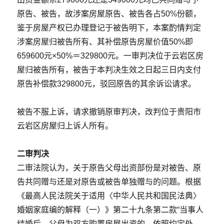
原告、被告，故涉案房屋原告、被告各占50%份额，
鉴于房屋产权已办理登记于被告明下，本案酌情判定
涉案房屋归被告所有、其补偿原告房屋价值50%即
659600元×50%＝329800元。一审判决位于云岩区房
屋归被告所有，被告于本判决生效之日起三日内支付
原告补偿款329800元，驳回原告的其余诉讼请求。
被告不服上诉，请求撤销原审判决，改判位于贵阳市
云岩区房屋归上诉人所有。
二审判决
二审法院认为，关于原告父母出资部份是对被告、原
告共同赠与还是对原告或被告单独赠与的问题。根据
《最高人民法院关于适用〈中华人民共和国民法典〉
婚姻家庭编的解释（一）》第二十九条第二款“当事人
结婚后，父母为双方购置房屋出资的，依照约定处