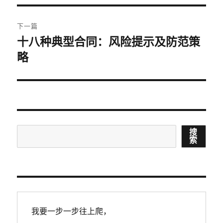
航
章：
下一篇
十八种典型合同：风险提示及防范策
下
略
篇
文
章：
搜
搜
索
索
我要一步一步往上爬，