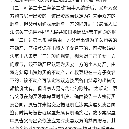
（二）》第二十二条第二款“当事人结婚后，父母为双
方购置房屋出资的，该出资应当认定为对夫妻双方的
赠与，但父母明确表示赠与一方的除外。”《最高人民
法院关于适用<中华人民共和国婚姻法>若干问题的解
释（三）》第七条“婚后由一方父母出资为子女购买的
不动产，产权登记在出资人子女名下的，可按照婚姻
法第十八条第（三）项的规定，视为对自己子女一方
的赠与，该不动产应认定为夫妻一方的个人财产。由
双方父母出资购买的不动产，产权登记在一方子女名
下的，该不动产可认定为双方按照各自父母的出资份
额按份共有，但当事人另有约定的除外。”之规定，原
告父母在购买涉案房屋时出资、确由被告一人签订买
卖合同，原告并未提交证据证明在涉案房屋买卖合同
签订时其与被告就房屋归属有明确约定，故涉案房屋
中原告父母出资依法应为对夫妻双方的共同赠与，其
出资金额系279000元还是349000元均已共同赠与予