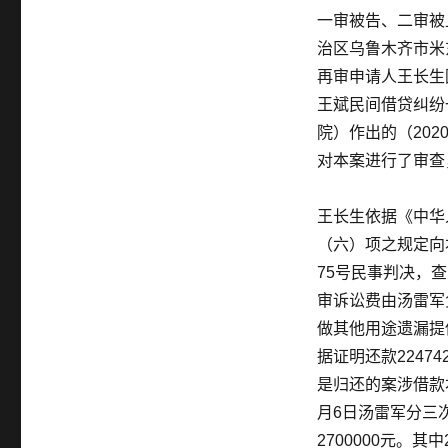
一审被告、二审被
治区乌鲁木齐市米
再审申请人王长生
王斌民间借贷纠纷
院）作出的（20
对本案进行了审查
王长生依据《中华
（六）项之规定向
75号民事判决，
审诉讼费由汤雷军
做其他用途遗漏提
据证明还款22474
是归还的案涉借款本
月6日汤雷军分三次
2700000元。其