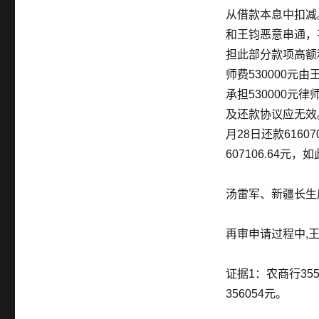
从借款本息中扣减
和王钧恶意串通，
担此部分款项高额
师费530000元
承担530000元
及还款协议应无效
月28日还款616
607106.64
汤雷军、新疆长生
再审申请过程中,
证据1：农商行35
356054元。