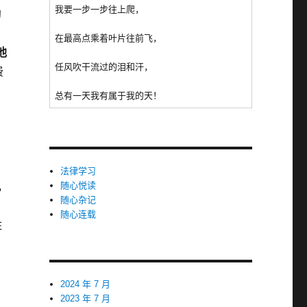
我要一步一步往上爬，
约
在最高点乘着叶片往前飞，
他
任风吹干流过的泪和汗，
费
总有一天我有属于我的天！
法律学习
随心悦读
，
随心杂记
随心连载
住
2024 年 7 月
2023 年 7 月