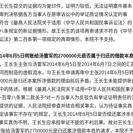
王长生提交的证据均为复印件，证明力较低，无法证明案件基本
审判决依据各方当事人在原审诉讼中的举证质证情况认定的事
符合《最高人民法院关于适用〈中华人民共和国民事诉讼法〉的
八条规定的新证据情形。故王长生的该项再审请求不符合《中华
讼法》第二百条第一项规定的再审情形，本院不予支持。
14年6月5日转账给汤雷军的2700000元是否属于归还的借款本
，王长生主张与汤雷军2014年6月5日至2014年6月7日之间的汇
同而制造的虚假流水，与王长生申请再审中主张2014年6月5日
00000元是归还本案所涉借款的理由前后矛盾。王长生未能提供新
中的陈述。根据《最高人民法院关于适用<中华人民共和国民事
一百零八条第二款关于“对一方当事人为反驳负有举证证明责任的
提供的证据，人民法院经审查并结合相关事实，认为待证事实真
定该事实不存在”的规定，王长生2014年6月5日是否偿还案涉本
的待证事实真伪不明，王长生应承担举证不能的不利后果。故对王长生
日转账给汤雷军的2700000元是归还案涉借款本息的请求，本院不