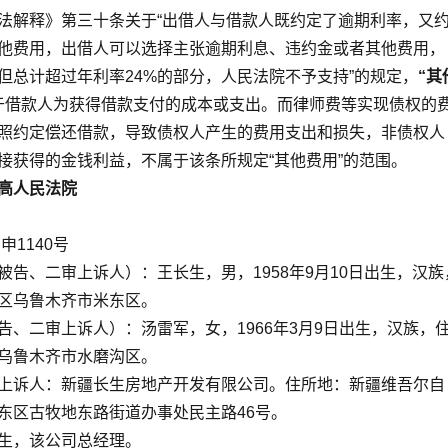
法解释》第三十条关于“出借人与借款人既约定了逾期利率，又
他费用，出借人可以选择主张逾期利息、违约金或者其他费用，
但总计超过年利率24%的部分，人民法院不予支持”的规定，
“其
于借款人为获得借款支付的成本或支出。而律师费等实现债权的
照约定偿还借款，导致债权人产生的费用支出和损失，非债权人
接获得的金钱利益，不属于该条所规定“其他费用”的范围。
高人民法院
申1140号
被告、二审上诉人）：王长生，男，1958年9月10日出生，汉族
区乌鲁木齐市米东区。
告、二审上诉人）：汤雷军，女，1966年3月9日出生，汉族，
乌鲁木齐市水磨沟区。
上诉人：新疆长生房地产开发有限公司。住所地：新疆维吾尔自
东区古牧地东路街道办事处民主路46号。
生，该公司总经理。