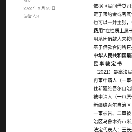
者
依据《民间借贷司
发
2022 年 3 月 23 日
布
定了违约金或者其
分
法律学习
于
类
也可以一并主张，
费用”
在性质上属
用系因借款人未按
基于借款合同所直
中华人民共和国最
民 事 裁 定 书
（2021）最高法民
再审申请人（一审
住新疆维吾尔自治
被申请人（一审原
新疆维吾尔自治区
一审被告、二审被
治区乌鲁木齐市米
法定代表人：王长