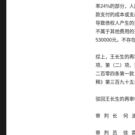
率24%的部分，
款支付的成本或支
导致债权人产生的
不属于其他费用的
530000元，不
综上，王长生的再
项、第（二）项、
二百零四条第一款
释》第三百九十五
驳回王长生的再审
审 判 长 何 
审 判 员 徐 