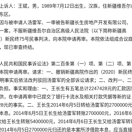
上诉人：王斌，男，1989年7月12日出生，汉族，住新疆维吾尔
东区。
因与被申请人汤雷军、一审被告新疆长生房地产开发有限公司、
一案，不服新疆维吾尔自治区高级人民法院（以下简称新疆高
20）新民终75号民事判决，向本院申请再审。本院依法组成合议
，现已审查终结。
人民共和国民事诉讼法》第二百条第（一）项、第（二）项、第
本院申请再审。请求：一、撤销新疆高院作出的（2020）新民
查明事实后依法改判驳回汤雷军的全部诉讼请求；二、改判一、二
负担。事实和理由：一、王长生有五笔总计2247428元的汇款因
供，在申请再审中已提交了银行卡流水及相关打款凭据等新的证
28元的事实。二、王长生2014年6月5日转给汤雷军的2700000
息。2014年6月5日王长生给汤雷军转账2700000元，2016年6
给王长生转账5400000元，2014年6月6日王长生又给汤雷军转
中2014年6月5日2700000元归还的是本案所涉借款本息，应当直