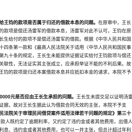
给王钧的款项是否属于归还的借款本息的问题。
在原审中，王长
的款项是偿还汤雷军的借款本息，汤雷军对此不认可，王钧在原
长生给付的款项不是偿还汤雷军的借款。根据《中华人民共和国
十四条第一款和《最高人民法院关于适用〈中华人民共和国民事
第九十条的规定，王长生未能提供证据证实给付王钧款项与偿还
关联性，无法证实其主张成立，应承担举证不能的不利后果。故
王钧的款项是归还本案借款本息并应抵扣本金的请求，本院不予
0000元是否应由王长生承担的问题。
王长生未提交足以证明汤
证据，故对王长生据此认为借款合同无效的主张，本院不予支
民法院关于审理民间借贷案件适用法律若干问题的规定》第三十
借款人既约定了逾期利率，又约定了违约金或者其他费用，出借
利息、违约金或者其他费用，也可以一并主张，但总计超过年利