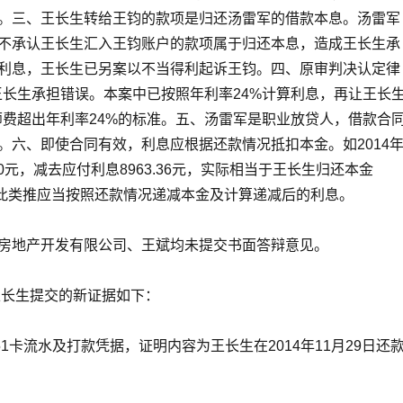
。三、王长生转给王钧的款项是归还汤雷军的借款本息。汤雷军
不承认王长生汇入王钧账户的款项属于归还本息，造成王长生承
利息，王长生已另案以不当得利起诉王钧。四、原审判决认定律
由王长生承担错误。本案中已按照年利率24%计算利息，再让王长
律师费超出年利率24%的标准。五、汤雷军是职业放贷人，借款合
。六、即使合同有效，利息应根据还款情况抵扣本金。如2014年
070元，减去应付利息8963.36元，实际相当于王长生归还本金
元，如此类推应当按照还款情况递减本金及计算递减后的利息。
房地产开发有限公司、王斌均未提交书面答辩意见。
王长生提交的新证据如下：
51卡流水及打款凭据，证明内容为王长生在2014年11月29日还