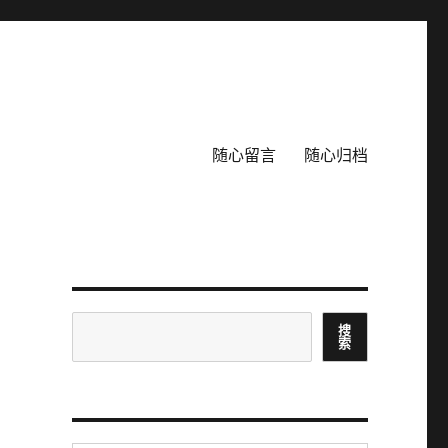
随心留言
随心归档
搜
搜
索
索