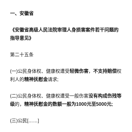
案
件
一、安徽省
的
28
个
《安徽省高级人民法院审理人身损害案件若干问题的
重
指导意见》
大
裁
判
第二十五条
规
则
(一)公民身体权、健康权遭受
轻微伤害
，
不支持赔偿
权
(附
最
利人的
精神抚慰金
请求;
高
法
(二)公民身体权、健康权遭受一般伤害
没有构成伤残等
院
及
级
的，
精神抚慰金的数额一般为1000元至5000元;
高
院
(三)公民[……]
详
细