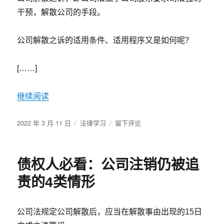
准!
干预，解散公司的手段。
公司解散之诉的适用条件、适用程序又是如何呢？
[……]
继续阅读
发
分
于
2022 年 3 月 11 日
法律学习
留下评论
布
类
公
于
司
解
债权人必看：公司注销仍被追
散
之
责的4类情形
诉
中
的
公司法规定公司解散后，应当在解散事由出现的15日
2