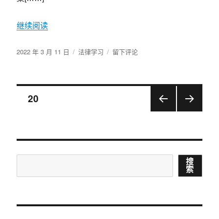
继续阅读
发
分
于
2022 年 3 月 11 日
法律学习
留下评论
布
类
（2019
于
年）
最
高
文
页
20
人
民
上一
下一
章
法
页
页
院
导
最
高
搜
搜
人
航
索
民
索
检
察
院
公