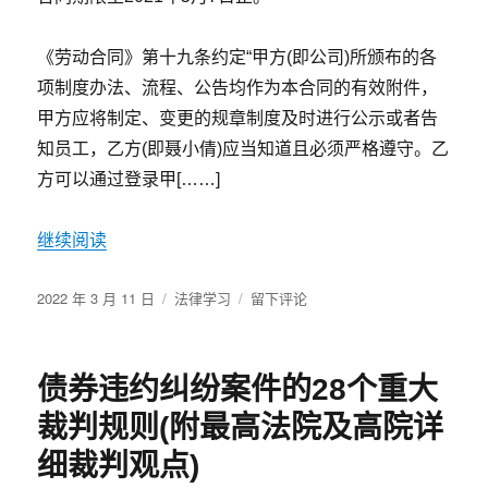
享
受
养
《劳动合同》第十九条约定“甲方(即公司)所颁布的各
老
项制度办法、流程、公告均作为本合同的有效附件，
保
甲方应将制定、变更的规章制度及时进行公示或者告
险
待
知员工，乙方(即聂小倩)应当知道且必须严格遵守。乙
遇
方可以通过登录甲[……]
不
能
反
继续阅读
推
出
发
分
于
2022 年 3 月 11 日
法律学习
留下评论
与
布
类
上
单
于
班
位
时
构
债券违约纠纷案件的28个重大
间
成
发
劳
裁判规则(附最高法院及高院详
微
动
商
细裁判观点)
关
信
系