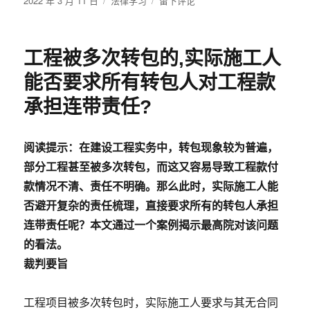
2022 年 3 月 11 日
法律学习
留下评论
布
类
业、
当
于
机
事
关
人
工程被多次转包的,实际施工人
及
未
事
通
能否要求所有转包人对工程款
业
知
单
对
承担连带责任?
位）
方
解
除
阅读提示：在建设工程实务中，转包现象较为普遍，
而
部分工程甚至被多次转包，而这又容易导致工程款付
是
款情况不清、责任不明确。那么此时，实际施工人能
直
接
否避开复杂的责任梳理，直接要求所有的转包人承担
起
连带责任呢？本文通过一个案例揭示最高院对该问题
诉
的看法。
要
求
裁判要旨
法
院
工程项目被多次转包时，实际施工人要求与其无合同
解