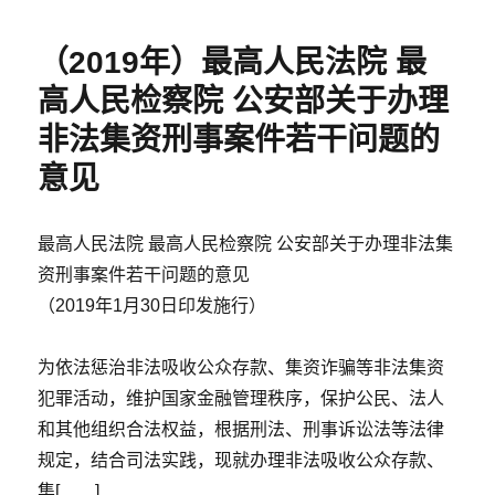
于
权
人
（2019年）最高人民法院 最
必
看：
高人民检察院 公安部关于办理
公
司
非法集资刑事案件若干问题的
注
意见
销
仍
被
最高人民法院 最高人民检察院 公安部关于办理非法集
追
责
资刑事案件若干问题的意见
的
（2019年1月30日印发施行）
4
类
情
为依法惩治非法吸收公众存款、集资诈骗等非法集资
形
犯罪活动，维护国家金融管理秩序，保护公民、法人
和其他组织合法权益，根据刑法、刑事诉讼法等法律
规定，结合司法实践，现就办理非法吸收公众存款、
集[……]