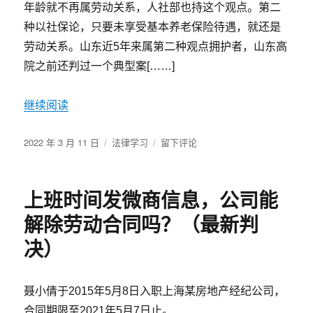
年龄就不再属劳动关系，人社部也持这个观点。第二
要
求
种以社保论，只要未享受基本养老保险待遇，就还是
所
劳动关系。山东近5年来属第二种观点拥护者，山东高
有
院之前还判过一个典型案[……]
转
包
人
继续阅读
对
工
发
分
程
于
2022 年 3 月 11 日
法律学习
留下评论
布
类
款
最
于
承
新
担
判
上班时间发微商信息，公司能
连
例：
带
达
解除劳动合同吗？（最新判
责
到
任?
退
决）
休
年
龄
聂小倩于2015年5月8日入职上海某房地产经纪公司，
未
合同期限至2021年5月7日止。