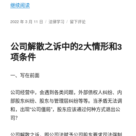
裁
继续阅读
判
观
发
分
点)
于
2022 年 3 月 11 日
法律学习
留下评论
布
类
2020
于
版，
各
公司解散之诉中的2大情形和3
地
法
项条件
院
公
布
一、写在前面
“精
神
损
公司经营中，会遇到各类问题，外部债权人纠纷、内
害
部股东纠纷、股东与管理层纠纷等等。当矛盾无法调
抚
和，出现“公司僵局”，股东应该通过何种方式退出公
慰
金”
司？
赔
偿
公司解散之诉，即公司法赋予公司股东要求司法强制
标