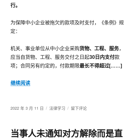
行。
为保障中小企业被拖欠的款项及时支付，《条例》规
定：
机关、事业单位从中小企业采购
货物、工程、服务
，
应当自货物、工程、服务交付之日起
30日内支付
款
项；合同另有约定的，付款期限
最长不得超过[……]
继续阅读
发
分
于
2022 年 3 月 11 日
法律学习
留下评论
布
类
逾
于
期
付
当事人未通知对方解除而是直
款