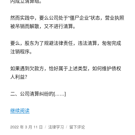
内成立清算组。
大
情
形
然而实践中，要么公司处于“僵尸企业”状态，营业执照
和
被吊销而解散，又不进行清算。
3
项
条
要么，股东为了规避法律责任，违法清算，匆匆完成
件
注销程序。
如果遇到欠款方，恰好属于上述类型，如何维护债权
人利益？
二、公司清算纠纷的[……]
继续阅读
发
分
于
2022 年 3 月 11 日
法律学习
留下评论
布
类
债