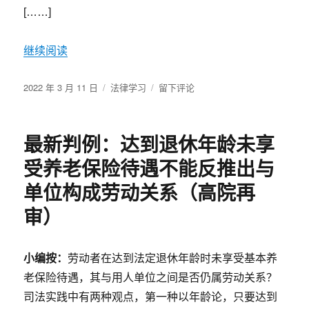
除
[……]
合
同
继续阅读
的，
合
同
发
分
于
2022 年 3 月 11 日
法律学习
留下评论
自
布
类
工
何
于
程
时
被
解
最新判例：达到退休年龄未享
多
除？
次
受养老保险待遇不能反推出与
转
包
单位构成劳动关系（高院再
的,
审）
实
际
施
小编按：
劳动者在达到法定退休年龄时未享受基本养
工
人
老保险待遇，其与用人单位之间是否仍属劳动关系？
能
司法实践中有两种观点，第一种以年龄论，只要达到
否