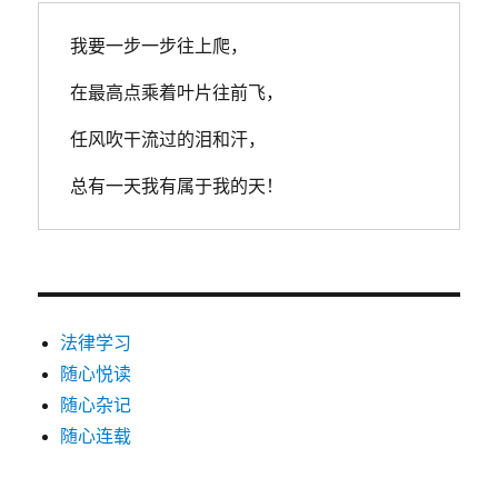
安
部
我要一步一步往上爬，
关
于
在最高点乘着叶片往前飞，
办
理
任风吹干流过的泪和汗，
非
法
总有一天我有属于我的天！
集
资
刑
事
案
件
若
法律学习
干
随心悦读
问
随心杂记
题
的
随心连载
意
见