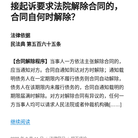
违
接起诉要求法院解除合同的，
约
金
合同自何时解除？
未
作
约
法律依据
定
民法典 第五百六十五条
的，
一
律
【合同解除程序】
当事人一方依法主张解除合同的，
按
应当通知对方。合同自通知到达对方时解除；通知载
日
明债务人在一定期限内不履行债务则合同自动解除，
万
分
债务人在该期限内未履行债务的，合同自通知载明的
之
期限届满时解除。对方对解除合同有异议的，任何一
五
方当事人均可以请求人民法院或者仲裁机构确[……]
计
算！
（专
继续阅读
治
大
发
分
企
于