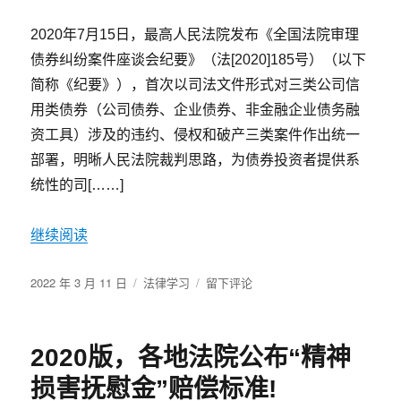
息，
（高
公
2020年7月15日，最高人民法院发布《全国法院审理
院
司
再
债券纠纷案件座谈会纪要》（法[2020]185号）（以下
能
审）
简称《纪要》），首次以司法文件形式对三类公司信
解
除
用类债券（公司债券、企业债券、非金融企业债务融
劳
资工具）涉及的违约、侵权和破产三类案件作出统一
动
部署，明晰人民法院裁判思路，为债券投资者提供系
合
同
统性的司[……]
吗？
（最
继续阅读
新
判
决）
发
分
于
2022 年 3 月 11 日
法律学习
留下评论
布
类
债
于
券
违
2020版，各地法院公布“精神
约
纠
损害抚慰金”赔偿标准!
纷